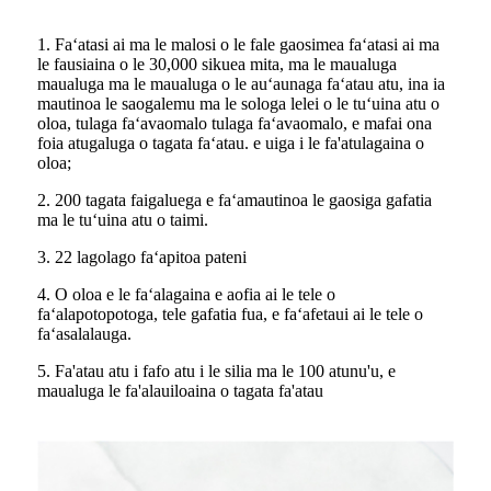
1. Faʻatasi ai ma le malosi o le fale gaosimea faʻatasi ai ma
le fausiaina o le 30,000 sikuea mita, ma le maualuga
maualuga ma le maualuga o le auʻaunaga faʻatau atu, ina ia
mautinoa le saogalemu ma le sologa lelei o le tuʻuina atu o
oloa, tulaga faʻavaomalo tulaga faʻavaomalo, e mafai ona
foia atugaluga o tagata faʻatau. e uiga i le fa'atulagaina o
oloa;
2. 200 tagata faigaluega e faʻamautinoa le gaosiga gafatia
ma le tuʻuina atu o taimi.
3. 22 lagolago faʻapitoa pateni
4. O oloa e le faʻalagaina e aofia ai le tele o
faʻalapotopotoga, tele gafatia fua, e faʻafetaui ai le tele o
faʻasalalauga.
5. Fa'atau atu i fafo atu i le silia ma le 100 atunu'u, e
maualuga le fa'alauiloaina o tagata fa'atau