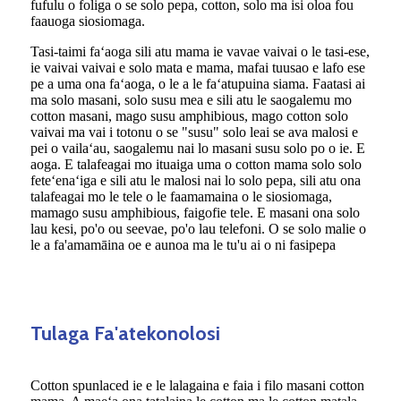
fufulu o foliga o se solo pepa, cotton, solo ma isi oloa fou
faauoga siosiomaga.
Tasi-taimi faʻaoga sili atu mama ie vavae vaivai o le tasi-ese,
ie vaivai vaivai e solo mata e mama, mafai tuusao e lafo ese
pe a uma ona faʻaoga, o le a le faʻatupuina siama. Faatasi ai
ma solo masani, solo susu mea e sili atu le saogalemu mo
cotton masani, mago susu amphibious, mago cotton solo
vaivai ma vai i totonu o se "susu" solo leai se ava malosi e
pei o vailaʻau, saogalemu nai lo masani susu solo po o ie. E
aoga. E talafeagai mo ituaiga uma o cotton mama solo solo
feteʻenaʻiga e sili atu le malosi nai lo solo pepa, sili atu ona
talafeagai mo le tele o le faamamaina o le siosiomaga,
mamago susu amphibious, faigofie tele. E masani ona solo
lau kesi, po'o ou seevae, po'o lau telefoni. O se solo malie o
le a fa'amamāina oe e aunoa ma le tu'u ai o ni fasipepa
Tulaga Fa'atekonolosi
Cotton spunlaced ie e le lalagaina e faia i filo masani cotton