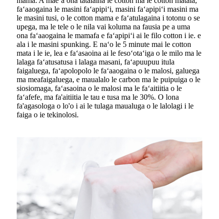
mama. A maeʻa ona tatalaina le cotton ma le cotton matala,
faʻaaogaina le masini faʻapipiʻi, masini faʻapipiʻi masini ma
le masini tusi, o le cotton mama e faʻatulagaina i totonu o se
upega, ma le tele o le nila vai koluma na fausia pe a uma
ona faʻaaogaina le mamafa e faʻapipiʻi ai le filo cotton i ie. e
ala i le masini spunking. E naʻo le 5 minute mai le cotton
mata i le ie, lea e faʻasaoina ai le fesoʻotaʻiga o le milo ma le
lalaga faʻatusatusa i lalaga masani, faʻapuupuu itula
faigaluega, faʻapolopolo le faʻaaogaina o le malosi, galuega
ma meafaigaluega, e maualalo le carbon ma le puipuiga o le
siosiomaga, faʻasaoina o le malosi ma le faʻaitiitia o le
faʻafefe, ma fa'aitiitia le tau e tusa ma le 30%. O lona
fa'agasologa o lo'o i ai le tulaga maualuga o le lalolagi i le
faiga o ie tekinolosi.