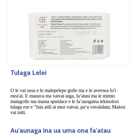
Tulaga Lelei
O le vai susu e le malepelepe gofie ma e le aveesea fo'i
mea'ai. E manava ma vaivai uiga, faʻatasi ma le mimio
matagofie ma mama spunlace e le faʻaaogaina tekinolosi
tulaga ese e "faia atili ai mea vaivai, paʻu vavalalata; Malosi
vai miti.
Au'aunaga ina ua uma ona fa'atau