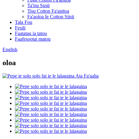
Ta'isu Susū
Tisu Cotton Fa'apitoa
Fa'aoloa Ie Cotton Siisii
Tala Fou
Fesili
Faatatau ia tatou
Faafesootai matou
English
oloa