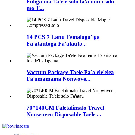
Foliga ma Ta'ele solo fa'a'omi'i solo
mo T...
14 PCS 7 Lanu Femalaga'iga
Fa'atautoga Fa'atauto...
Vaccum Package Taele Fa'a'ele'elea
Fa'amamaina Nonwove...
70*140CM Faletalimalo Travel
Nonwoven Disposable Taele ...