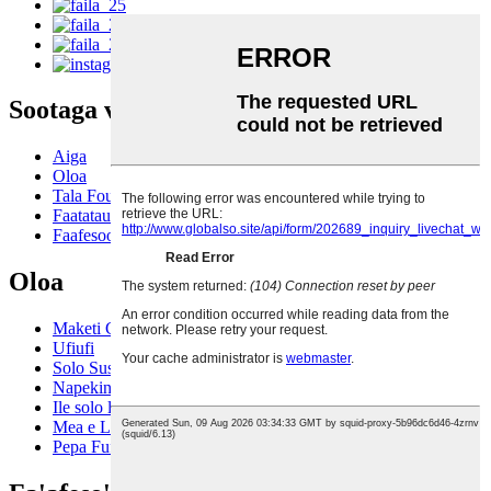
Sootaga vave
Aiga
Oloa
Tala Fou
Faatatau ia tatou
Faafesootai matou
Oloa
Maketi Cotton Pad
Ufiufi
Solo Susū
Napekini Tumama
Ile solo lafoai
Mea e Loli Cotton
Pepa Fufulu ipu