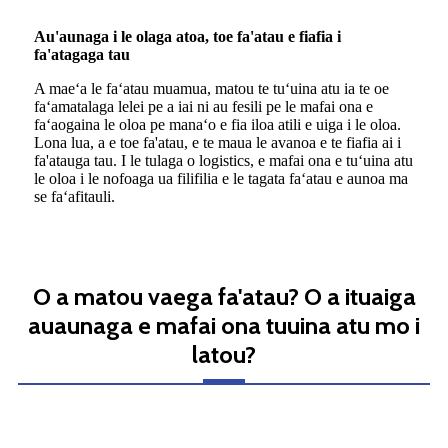
Au'aunaga i le olaga atoa, toe fa'atau e fiafia i
fa'atagaga tau
A maeʻa le faʻatau muamua, matou te tuʻuina atu ia te oe
faʻamatalaga lelei pe a iai ni au fesili pe le mafai ona e
faʻaogaina le oloa pe manaʻo e fia iloa atili e uiga i le oloa.
Lona lua, a e toe fa'atau, e te maua le avanoa e te fiafia ai i
fa'atauga tau. I le tulaga o logistics, e mafai ona e tuʻuina atu
le oloa i le nofoaga ua filifilia e le tagata faʻatau e aunoa ma
se faʻafitauli.
O a matou vaega fa'atau? O a ituaiga
auaunaga e mafai ona tuuina atu mo i
latou?