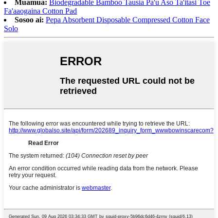
Muamua:
Biodegradable Bamboo Tausia Pa'u Aso Ta'itasi Toe
Fa'aaogaina Cotton Pad
Sosoo ai:
Pepa Absorbent Disposable Compressed Cotton Face
Solo