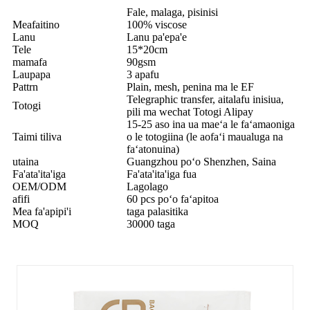
Fale, malaga, pisinisi
Meafaitino
100% viscose
Lanu
Lanu pa'epa'e
Tele
15*20cm
mamafa
90gsm
Laupapa
3 apafu
Pattrn
Plain, mesh, penina ma le EF
Telegraphic transfer, aitalafu inisiua,
Totogi
pili ma wechat Totogi Alipay
15-25 aso ina ua maeʻa le faʻamaoniga
Taimi tiliva
o le totogiina (le aofaʻi maualuga na
faʻatonuina)
utaina
Guangzhou poʻo Shenzhen, Saina
Fa'ata'ita'iga
Fa'ata'ita'iga fua
OEM/ODM
Lagolago
afifi
60 pcs poʻo faʻapitoa
Mea fa'apipi'i
taga palasitika
MOQ
30000 taga