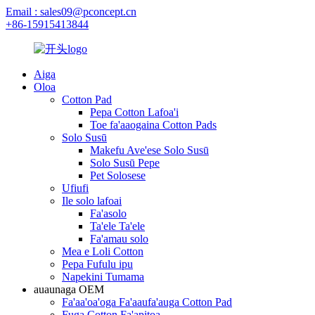
Email : sales09@pconcept.cn
+86-15915413844
Aiga
Oloa
Cotton Pad
Pepa Cotton Lafoa'i
Toe fa'aaogaina Cotton Pads
Solo Susū
Makefu Ave'ese Solo Susū
Solo Susū Pepe
Pet Solosese
Ufiufi
Ile solo lafoai
Fa'asolo
Ta'ele Ta'ele
Fa'amau solo
Mea e Loli Cotton
Pepa Fufulu ipu
Napekini Tumama
auaunaga OEM
Fa'aa'oa'oga Fa'aaufa'auga Cotton Pad
Fuga Cotton Fa'apitoa