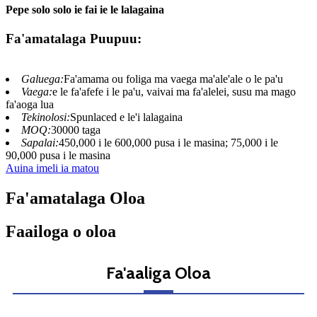
Pepe solo solo ie fai ie le lalagaina
Fa'amatalaga Puupuu:
Galuega:
Fa'amama ou foliga ma vaega ma'ale'ale o le pa'u
Vaega:
e le fa'afefe i le pa'u, vaivai ma fa'alelei, susu ma mago
fa'aoga lua
Tekinolosi:
Spunlaced e le'i lalagaina
MOQ:
30000 taga
Sapalai:
450,000 i le 600,000 pusa i le masina; 75,000 i le
90,000 pusa i le masina
Auina imeli ia matou
Fa'amatalaga Oloa
Faailoga o oloa
Fa'aaliga Oloa