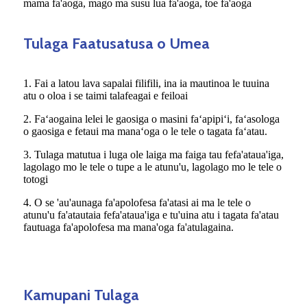
mama fa'aoga, mago ma susu lua fa'aoga, toe fa'aoga
Tulaga Faatusatusa o Umea
1. Fai a latou lava sapalai filifili, ina ia mautinoa le tuuina
atu o oloa i se taimi talafeagai e feiloai
2. Faʻaogaina lelei le gaosiga o masini faʻapipiʻi, faʻasologa
o gaosiga e fetaui ma manaʻoga o le tele o tagata faʻatau.
3. Tulaga matutua i luga ole laiga ma faiga tau fefa'ataua'iga,
lagolago mo le tele o tupe a le atunu'u, lagolago mo le tele o
totogi
4. O se 'au'aunaga fa'apolofesa fa'atasi ai ma le tele o
atunu'u fa'atautaia fefa'ataua'iga e tu'uina atu i tagata fa'atau
fautuaga fa'apolofesa ma mana'oga fa'atulagaina.
Kamupani Tulaga