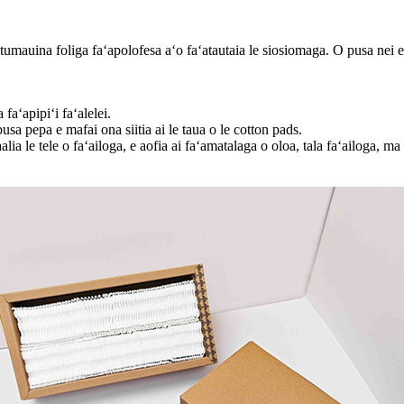
faʻatumauina foliga faʻapolofesa aʻo faʻatautaia le siosiomaga. O pusa 
faʻapipiʻi faʻalelei.
a pepa e mafai ona siitia ai le taua o le cotton pads.
alia le tele o faʻailoga, e aofia ai faʻamatalaga o oloa, tala faʻailoga, ma