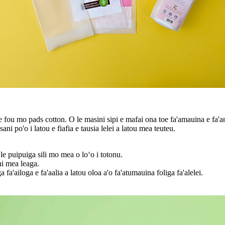
e fou mo pads cotton. O le masini sipi e mafai ona toe fa'amauina e fa
ani po'o i latou e fiafia e tausia lelei a latou mea teuteu.
le puipuiga sili mo mea o loʻo i totonu.
ni mea leaga.
a'ailoga e fa'aalia a latou oloa a'o fa'atumauina foliga fa'alelei.