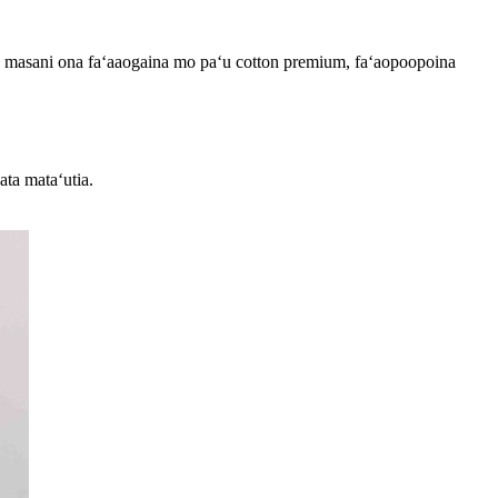
nei e masani ona faʻaaogaina mo paʻu cotton premium, faʻaopoopoina
 ata mataʻutia.