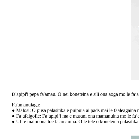
fa'apipi'i pepa fa'amau. O nei koneteina e sili ona aoga mo le fa
Fa'amanuiaga:
● Malosi: O pusa palasitika e puipuia ai pads mai le faaleagaina 
● Faʻafaigofie: Faʻapipiʻi ma e masani ona mamanuina mo le faʻafai
● Ufi e mafai ona toe fa'amauina: O le tele o koneteina palasitika