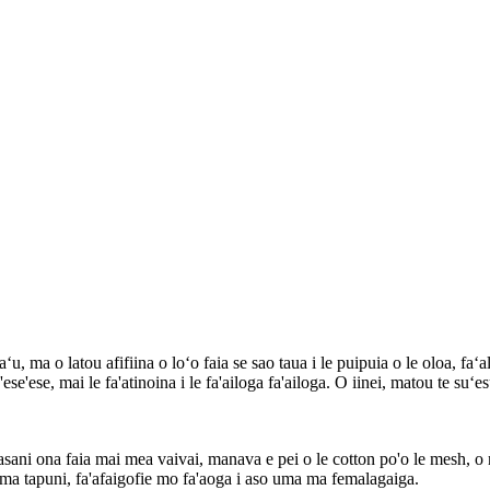
aʻu, ma o latou afifiina o loʻo faia se sao taua i le puipuia o le oloa, faʻ
ga 'ese'ese, mai le fa'atinoina i le fa'ailoga fa'ailoga. O iinei, matou te s
masani ona faia mai mea vaivai, manava e pei o le cotton po'o le mesh, o nei
la ma tapuni, fa'afaigofie mo fa'aoga i aso uma ma femalagaiga.