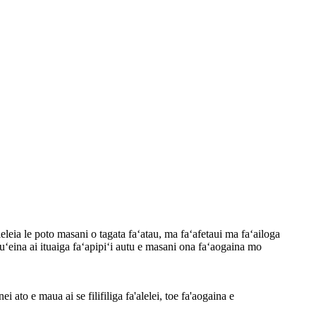
aleleia le poto masani o tagata faʻatau, ma faʻafetaui ma faʻailoga
uʻesuʻeina ai ituaiga faʻapipiʻi autu e masani ona faʻaogaina mo
 ato e maua ai se filifiliga fa'alelei, toe fa'aogaina e