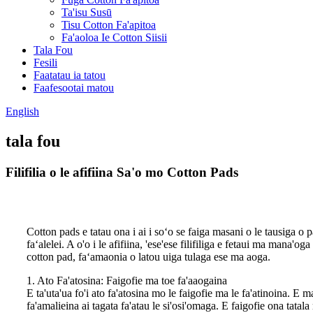
Ta'isu Susū
Tisu Cotton Fa'apitoa
Fa'aoloa Ie Cotton Siisii
Tala Fou
Fesili
Faatatau ia tatou
Faafesootai matou
English
tala fou
Filifilia o le afifiina Sa'o mo Cotton Pads
Cotton pads e tatau ona i ai i soʻo se faiga masani o le tausiga o p
faʻalelei. A o'o i le afifiina, 'ese'ese filifiliga e fetaui ma mana'o
cotton pad, faʻamaonia o latou uiga tulaga ese ma aoga.
1. Ato Fa'atosina: Faigofie ma toe fa'aaogaina
E ta'uta'ua fo'i ato fa'atosina mo le faigofie ma le fa'atinoina. E 
fa'amalieina ai tagata fa'atau le si'osi'omaga. E faigofie ona tata