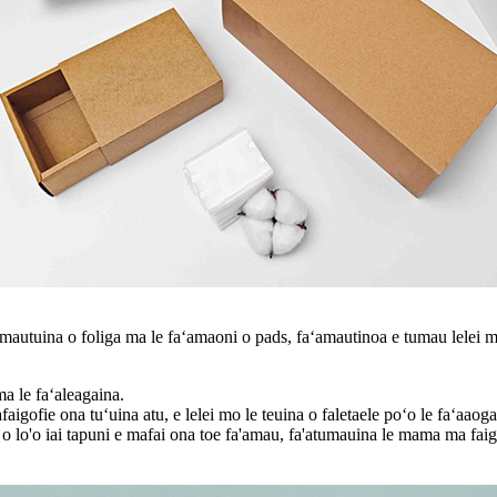
ʻamautuina o foliga ma le faʻamaoni o pads, faʻamautinoa e tumau lelei 
ma le faʻaleagaina.
gofie ona tuʻuina atu, e lelei mo le teuina o faletaele poʻo le faʻaaogai
 o lo'o iai tapuni e mafai ona toe fa'amau, fa'atumauina le mama ma faig