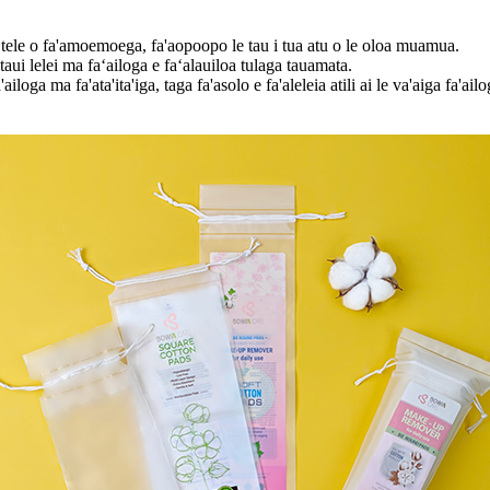
 tele o fa'amoemoega, fa'aopoopo le tau i tua atu o le oloa muamua.
aui lelei ma faʻailoga e faʻalauiloa tulaga tauamata.
loga ma fa'ata'ita'iga, taga fa'asolo e fa'aleleia atili ai le va'aiga fa'ailo