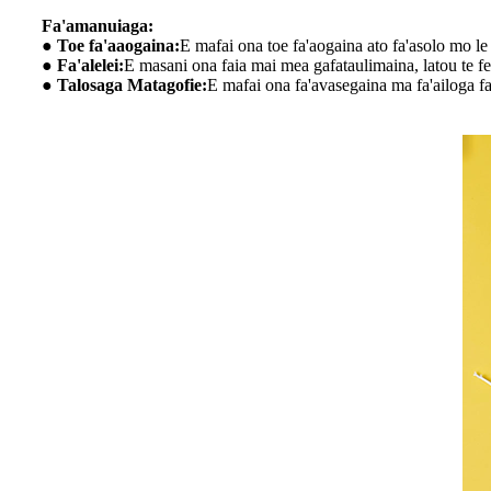
Fa'amanuiaga:
● Toe fa'aaogaina:
E mafai ona toe fa'aogaina ato fa'asolo mo le
● Fa'alelei:
E masani ona faia mai mea gafataulimaina, latou te fet
● Talosaga Matagofie:
E mafai ona fa'avasegaina ma fa'ailoga fa'ai