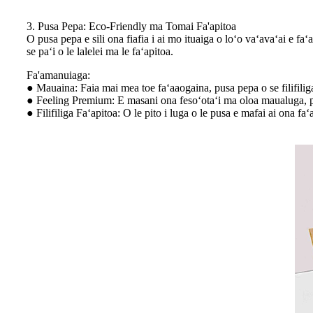
3. Pusa Pepa: Eco-Friendly ma Tomai Fa'apitoa
O pusa pepa e sili ona fiafia i ai mo ituaiga o loʻo vaʻavaʻai e 
se paʻi o le lalelei ma le faʻapitoa.
Fa'amanuiaga:
● Mauaina: Faia mai mea toe faʻaaogaina, pusa pepa o se filifiliga 
● Feeling Premium: E masani ona fesoʻotaʻi ma oloa maualuga, pus
● Filifiliga Faʻapitoa: O le pito i luga o le pusa e mafai ai ona faʻa