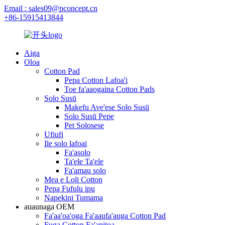
Email : sales09@pconcept.cn
+86-15915413844
Aiga
Oloa
Cotton Pad
Pepa Cotton Lafoa'i
Toe fa'aaogaina Cotton Pads
Solo Susū
Makefu Ave'ese Solo Susū
Solo Susū Pepe
Pet Solosese
Ufiufi
Ile solo lafoai
Fa'asolo
Ta'ele Ta'ele
Fa'amau solo
Mea e Loli Cotton
Pepa Fufulu ipu
Napekini Tumama
auaunaga OEM
Fa'aa'oa'oga Fa'aaufa'auga Cotton Pad
Fuga Cotton Fa'apitoa