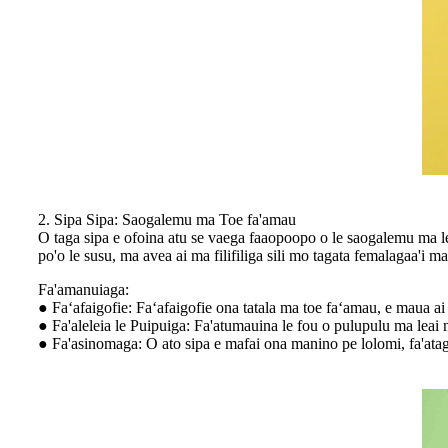
2. Sipa Sipa: Saogalemu ma Toe fa'amau
O taga sipa e ofoina atu se vaega faaopoopo o le saogalemu ma l
po'o le susu, ma avea ai ma filifiliga sili mo tagata femalagaa'i mas
Fa'amanuiaga:
● Faʻafaigofie: Faʻafaigofie ona tatala ma toe faʻamau, e maua ai 
● Fa'aleleia le Puipuiga: Fa'atumauina le fou o pulupulu ma leai 
● Fa'asinomaga: O ato sipa e mafai ona manino pe lolomi, fa'ataga f